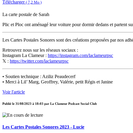
Télécharger
( 7,2 Mo )
La carte postale de Sarah
Plic et Ploc ont aménagé leur voiture pour dormir dedans et partent sur l
Les Cartes Postales Sonores sont des créations proposées par nos adh
Retrouvez nous sur les réseaux sociaux :
Instagram La Clameur :
https://instagram.com/laclameurpsc
𝕏 :
https://twitter.com/laclameurpsc
• Soutien technique : Aziliz Peaudecerf
• Merci à Lil’ Marg, Geoffrey, Valérie, petit Régis et Janine
Voir l'article
Publié le
31/08/2023 à 18:03
par
La Clameur Podcast Social Club
Les Cartes Postales Sonores 2023 - Lucie