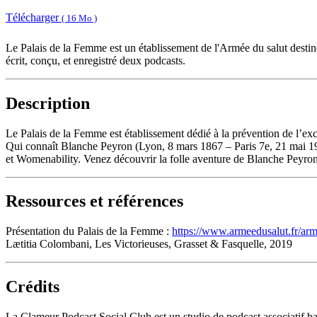
Télécharger
( 16 Mo )
Le Palais de la Femme est un établissement de l'Armée du salut destiné 
écrit, conçu, et enregistré deux podcasts.
Description
Le Palais de la Femme est établissement dédié à la prévention de l’exclu
Qui connaît Blanche Peyron (Lyon, 8 mars 1867 – Paris 7e, 21 mai 1933)
et Womenability. Venez découvrir la folle aventure de Blanche Peyron, 
Ressources et références
Présentation du Palais de la Femme :
https://www.armeedusalut.fr/arme
Lætitia Colombani, Les Victorieuses, Grasset & Fasquelle, 2019
Crédits
La Clameur Podcast Social Club est un studio de podcast associatif b